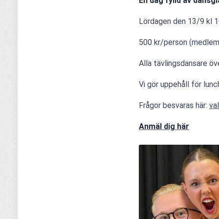
En dag fylld av dansgl
Lördagen den 13/9 kl 10
500 kr/person (medlem 
Alla tävlingsdansare öv
Vi gör uppehåll för lun
Frågor besvaras här: 
va
Anmäl dig här