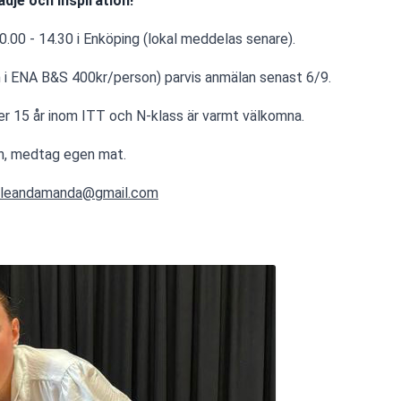
ädje och inspiration!
.00 - 14.30 i Enköping (lokal meddelas senare).
i ENA B&S 400kr/person) parvis anmälan senast 6/9.
er 15 år inom ITT och N-klass är varmt välkomna.
ch, medtag egen mat.
lleandamanda@gmail.com